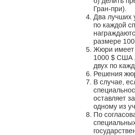
б) делить п
Гран-при).
Два лучших 
по каждой с
награждаютс
размере 100
Жюри имеет 
1000 $ США 
двух по каж
Решения жюр
В случае, ес
специальнос
оставляет з
одному из у
По согласов
специальных
государстве