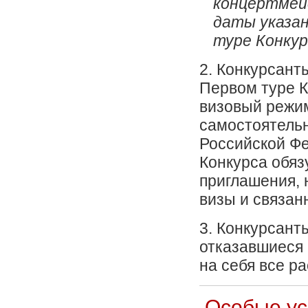
концертмей
даты указан
туре Конкур
2. Конкурсант
Первом туре 
визовый режи
самостоятельн
Российской Ф
Конкурса обяз
приглашения, 
визы и связанн
3. Конкурсант
отказавшиеся 
на себя все р
Особые ус