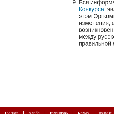
Вся информ
Конкурса
, я
этом Оргком
изменения, е
возникновен
между русск
правильной 
главная
о себе
календарь
медиа
контакт