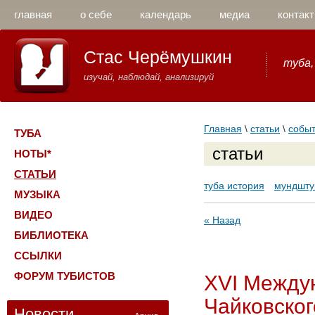
главная
о себе
календарь
медиа
контакт
Стас Черёмушкин
туба,
изучай, наблюдай, анализируй
Главная
\
статьи
\
собы
ТУБА
статьи
НОТЫ*
СТАТЬИ
туба история
мундшту
МУЗЫКА
ВИДЕО
« Назад
БИБЛИОТЕКА
ССЫЛКИ
ФОРУМ ТУБИСТОВ
XVI Междун
Чайковског
Новости