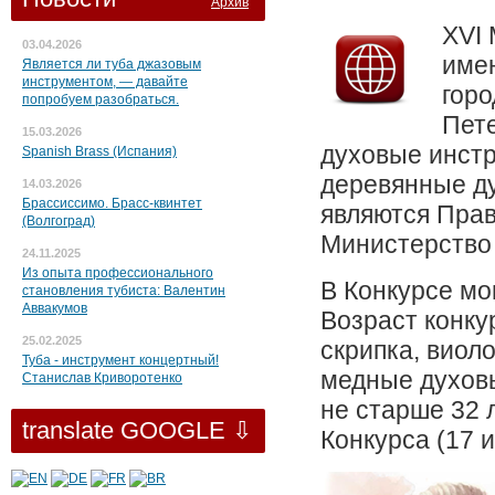
Архив
XVI
03.04.2026
имен
Является ли туба джазовым
инструментом, — давайте
горо
попробуем разобраться.
Пете
15.03.2026
духовые инстр
Spanish Brass (Испания)
деревянные д
14.03.2026
Брассиссимо. Брасс-квинтет
являются Прав
(Волгоград)
Министерство 
24.11.2025
Из опыта профессионального
В Конкурсе мо
становления тубиста: Валентин
Аввакумов
Возраст конку
25.02.2025
скрипка, виол
Туба - инструмент концертный!
медные духов
Станислав Криворотенко
не старше 32 
translate GOOGLE ⇩
Конкурса (17 и