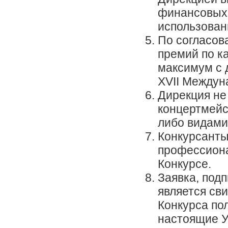
финансовых 
использован
По согласов
премий по к
максимум с 
XVII Междуна
Дирекция не
концертмейс
либо видами
Конкурсанты
профессиона
Конкурсе.
Заявка, под
является сви
Конкурса по
настоящие У