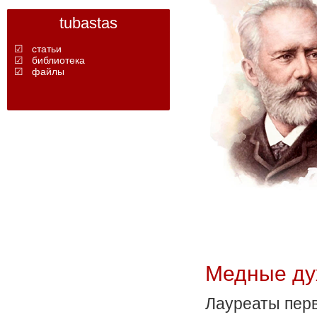
tubastas
☑ статьи
☑ библиотека
☑ файлы
Медные ду
Лауреаты пер