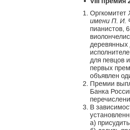
VIII премия
Оргкомитет
имени П. И.
пианистов, 6
виолончелис
деревянных 
исполнителе
для певцов 
первых прем
объявлен од
Премии выпл
Банка Росси
перечислени
В зависимост
установленн
а) присудить