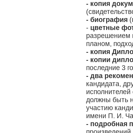
- копия докум
(свидетельств
- биография
(
-
цветные фо
разрешением н
планом, подхо
- копия Дипл
- копии дипл
последние 3 го
- два рекоме
кандидата, др
исполнителей
должны быть н
участию канди
имени П. И. Ч
- подробная 
произведений,