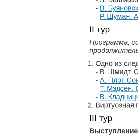
-
В. Буяновс
-
Р. Шуман. A
II тур
Программа, с
продолжитель
Одно из сле
- В. Шмидт. 
-
А. Плог. Со
-
Т. Мэдсен.
-
В. Кладниц
Виртуозная 
III тур
Выступление