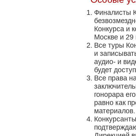
Финалисты К
безвозмездн
Конкурса и к
Москве и 29 
Все туры Ко
и записыват
аудио- и ви
будет досту
Все права н
заключитель
гонорара ег
равно как п
материалов.
Конкурсанты
подтверждаю
Дирекцией в