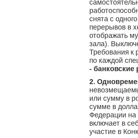
самостоятельн
работоспособн
снята с одног
перерывов в х
отображать му
зала). Выклю
Требования к 
по каждой спе
- банковские
2. Одновреме
невозмещаемы
или сумму в р
сумме в долла
Федерации на 
включает в се
участие в Кон