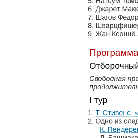
Натсум Томо
Джарет Макк
Шагов Федор
Шварцфишер
Жан Ксоннё 
Программа 
Отборочный
Свободная пр
продолжитель
I тур
Т. Стивенс.
Одно из сле
-
К. Пендере
- Л. Башмак