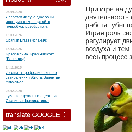
Архив
При игре на д
03.04.2026
деятельность 
Является ли туба джазовым
инструментом, — давайте
работа губног
попробуем разобраться.
Играя роль св
15.03.2026
регулирует дв
Spanish Brass (Испания)
воздуха и тем
14.03.2026
Брассиссимо. Брасс-квинтет
весь процесс 
(Волгоград)
24.11.2025
Из опыта профессионального
становления тубиста: Валентин
Аввакумов
25.02.2025
Туба - инструмент концертный!
Станислав Криворотенко
translate GOOGLE ⇩