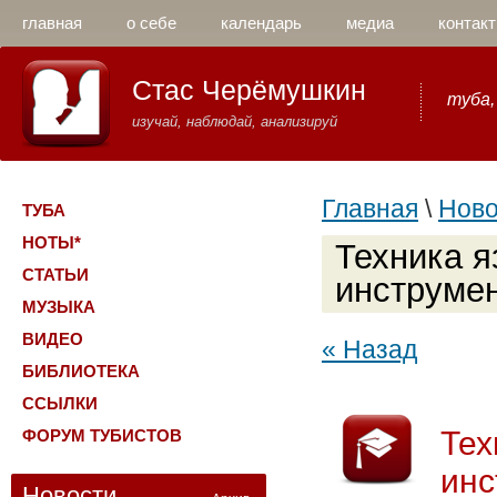
главная
о себе
календарь
медиа
контакт
Стас Черёмушкин
туба,
изучай, наблюдай, анализируй
Главная
\
Ново
ТУБА
НОТЫ*
Техника я
СТАТЬИ
инструме
МУЗЫКА
ВИДЕО
« Назад
БИБЛИОТЕКА
ССЫЛКИ
Тех
ФОРУМ ТУБИСТОВ
инс
Новости