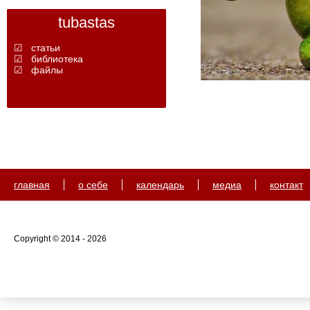
tubastas
☑ статьи
☑ библиотека
☑ файлы
главная
о себе
календарь
медиа
контакт
Copyright © 2014 - 2026